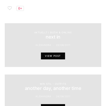
0+
AKTUELLT I BUTIK & ONLINE
next in
ALEXANDRA
23/08/2011
VIEW POST
MIN STIL - OUTFITS
another day, another time
ALEXANDRA
24/08/2011