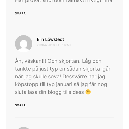
Har prövat shortsen faktiskt! riktigt fina
SVARA
skriver:
Elin Löwstedt
29/04/2013 KL. 16:50
Åh, väskan!!! Och skjortan. Låg och
tänkte på just typ en sådan skjorta igår
när jag skulle sova! Dessvärre har jag
köpstopp till typ januari så jag får nog
sluta läsa din blogg tills dess
SVARA