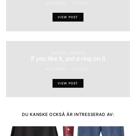
ALEXANDRA
15/08/2011
VIEW POST
MIN STIL - OUTFITS
if you like it, put a ring on it
ALEXANDRA
15/08/2011
VIEW POST
DU KANSKE OCKSÅ ÄR INTRESSERAD AV: