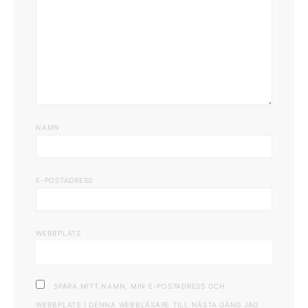
NAMN
E-POSTADRESS
WEBBPLATS
SPARA MITT NAMN, MIN E-POSTADRESS OCH
WEBBPLATS I DENNA WEBBLÄSARE TILL NÄSTA GÅNG JAG