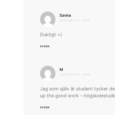
skriver:
Sanna
29/04/2013 KL. 16:49
Duktigt =)
SVARA
skriver:
M
29/04/2013 KL. 16:49
Jag som själv är student tycker de
up the good work – högskolestudier
SVARA