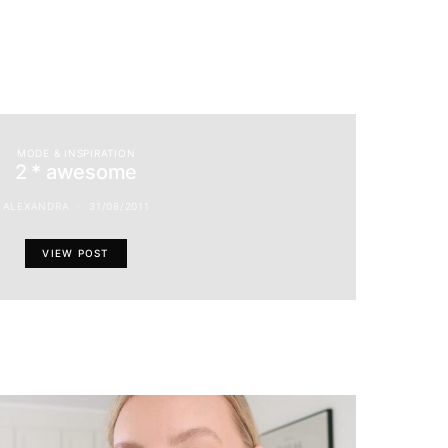
MODE & INSPIRATION
2 * awesome
ALEXANDRA
31/08/2011
VIEW POST