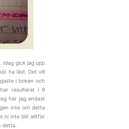
n. Idag gick jag upp
ör ha läst. Det vill
tigaste i boken och
har resulterat i 8
dag har jag endast
ligen inte om detta
i inte blir alltför
 detta.