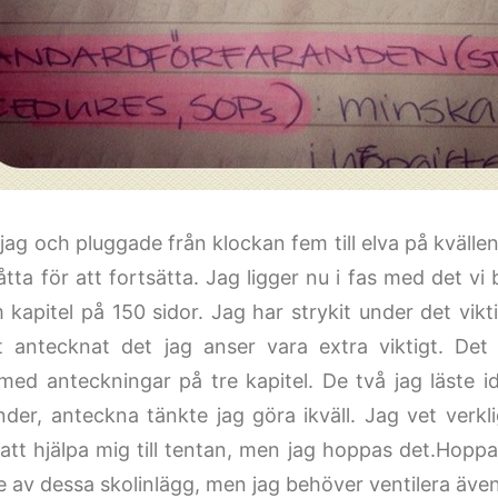
 jag och pluggade från klockan fem till elva på kvälle
åtta för att fortsätta. Jag ligger nu i fas med det vi b
 kapitel på 150 sidor. Jag har strykit under det vik
t antecknat det jag anser vara extra viktigt. Det 
med anteckningar på tre kapitel. De två jag läste i
under, anteckna tänkte jag göra ikväll. Jag vet verk
t hjälpa mig till tentan, men jag hoppas det.Hoppas n
e av dessa skolinlägg, men jag behöver ventilera även