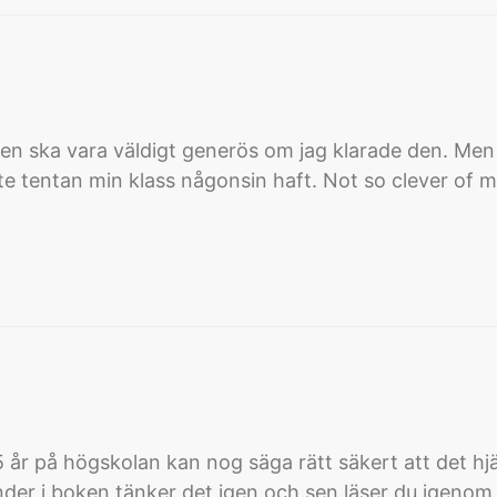
aren ska vara väldigt generös om jag klarade den. Men 
te tentan min klass någonsin haft. Not so clever of me
år på högskolan kan nog säga rätt säkert att det hjäl
under i boken tänker det igen och sen läser du igeno