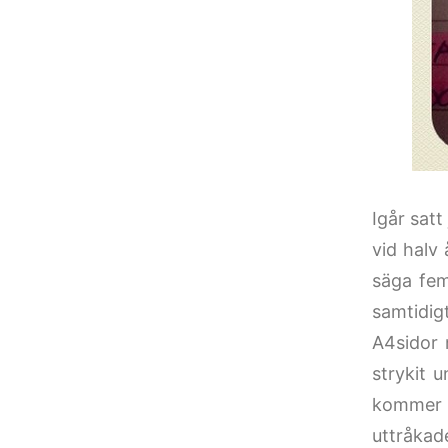
Igår satt
vid halv 
säga fem
samtidig
A4sidor 
strykit 
kommer at
uttråkad