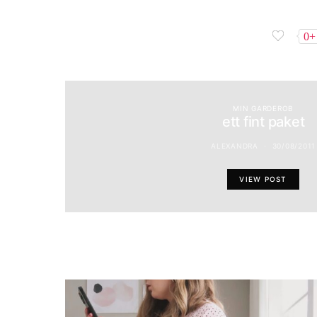
0+
MIN GARDEROB
ett fint paket
ALEXANDRA
30/08/2011
VIEW POST