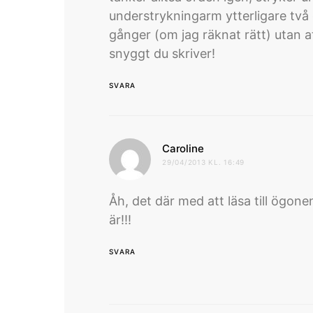
understrykningarm ytterligare två
gånger (om jag räknat rätt) utan a
snyggt du skriver!
SVARA
skriver:
Caroline
29/04/2013 KL. 16:49
Åh, det där med att läsa till ögone
är!!!
SVARA