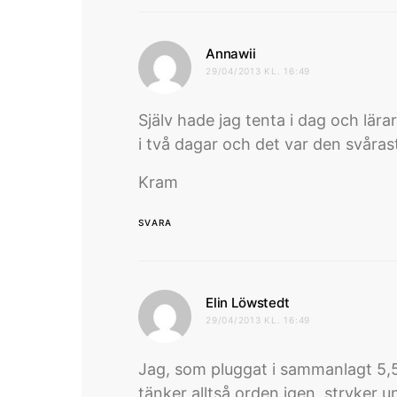
skriver:
Annawii
29/04/2013 KL. 16:49
Själv hade jag tenta i dag och lär
i två dagar och det var den svåras
Kram
SVARA
skriver:
Elin Löwstedt
29/04/2013 KL. 16:49
Jag, som pluggat i sammanlagt 5,5 
tänker alltså orden igen, stryker 