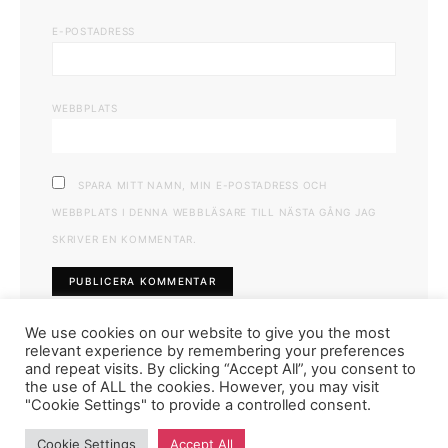
E-POSTADRESS
WEBBPLATS
SPARA MITT NAMN, MIN E-POSTADRESS OCH
WEBBPLATS I DENNA WEBBLÄSARE TILL NÄSTA GÅNG JAG
SKRIVER EN KOMMENTAR.
We use cookies on our website to give you the most
relevant experience by remembering your preferences
and repeat visits. By clicking “Accept All”, you consent to
the use of ALL the cookies. However, you may visit
"Cookie Settings" to provide a controlled consent.
FASHIONINK.SE
Cookie Settings
Accept All