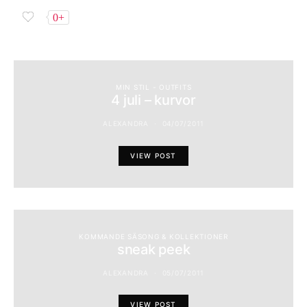
0+
MIN STIL - OUTFITS
4 juli – kurvor
ALEXANDRA
04/07/2011
VIEW POST
KOMMANDE SÄSONG & KOLLEKTIONER
sneak peek
ALEXANDRA
05/07/2011
VIEW POST