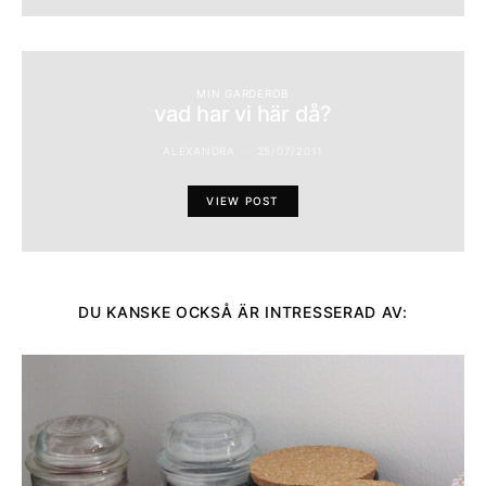
MIN GARDEROB
vad har vi här då?
ALEXANDRA
25/07/2011
VIEW POST
DU KANSKE OCKSÅ ÄR INTRESSERAD AV: