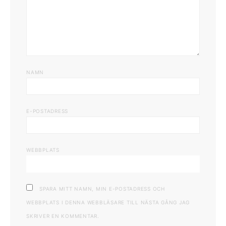
NAMN
E-POSTADRESS
WEBBPLATS
SPARA MITT NAMN, MIN E-POSTADRESS OCH
WEBBPLATS I DENNA WEBBLÄSARE TILL NÄSTA GÅNG JAG
SKRIVER EN KOMMENTAR.