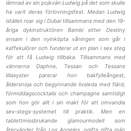
lämnad av sin pojkvän Ludwig på det som skulle
ha varit deras förlovningsfest. Medan Ludwig
istället roar sig i Dubai tillsammans med den 19-
åriga dykinstruktören Bambi sitter Destiny
ensam i den nyinköpta våningen som går i
kaffekulörer och funderar ut en plan i sex steg
för att få Ludwig tillbaka. Tillsammans med
vännerna Daphne, Tessan och Tessans
lillasyster parerar hon bakfylleångest,
åldersnoja och begynnande livsleda med flärd,
förmiddagscocktails och champagne samtidigt
som hon gör allt i sin makt för att omvandla
sex-stegs-systemet till praktik. Men en
tablettmissbrukande glamourmodell som
återvänder från Los Angeles, ogifta gifta män