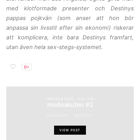
med klotformade presenter och Destinys
pappas pojkvän (som anser att hon bör
anpassa sin livsstil efter sin ekonomi) riskerar
att komplicera, inte bara Destinys framfart,
utan även hela sex-stegs-systemet.
0+
FRÅGOR & SVAR
KOLLAGE
modeakuten #2
ALEXANDRA
24/07/2011
VIEW POST