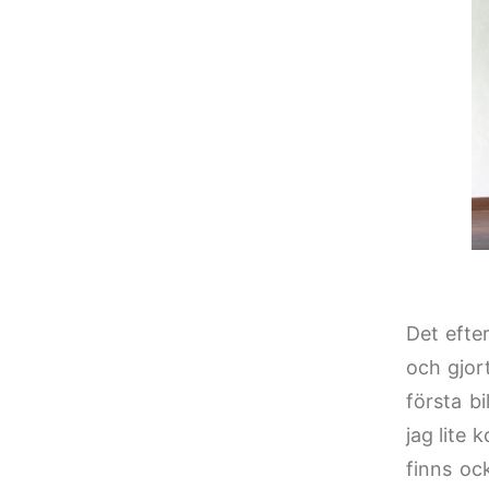
Det efte
och gjort
första b
jag lite 
finns oc