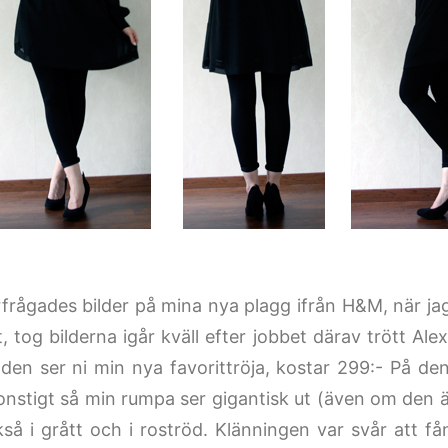
rfrågades bilder på mina nya plagg ifrån H&M, när ja
, tog bilderna igår kväll efter jobbet därav trött Alex
ilden ser ni min nya favorittröja, kostar 299:- På de
konstigt så min rumpa ser gigantisk ut (även om den är
kså i grått och i roströd. Klänningen var svår att få