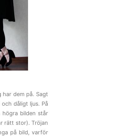
g har dem på. Sagt
 och dåligt ljus. På
n högra bilden står
 rätt stor). Tröjan
nga på bild, varför