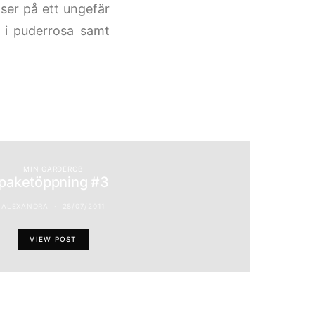
 ser på ett ungefär
 i puderrosa samt
MIN GARDEROB
paketöppning #3
ALEXANDRA
28/07/2011
VIEW POST