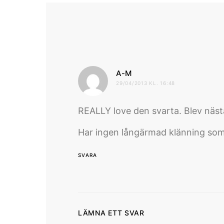
skriver:
A-M
29/04/2013 KL. 16:48
REALLY love den svarta. Blev nästa
Har ingen långärmad klänning som f
SVARA
LÄMNA ETT SVAR