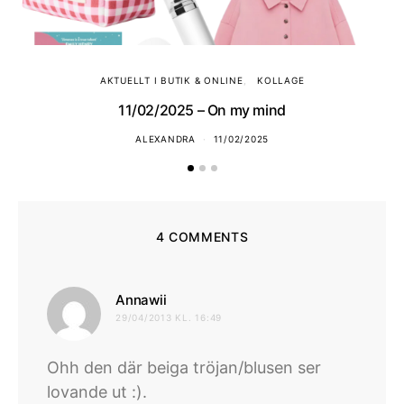
AKTUELLT I BUTIK & ONLINE
KOLLAGE
11/02/2025 – On my mind
ALEXANDRA
11/02/2025
4 COMMENTS
skriver:
Annawii
29/04/2013 KL. 16:49
Ohh den där beiga tröjan/blusen ser
lovande ut :).