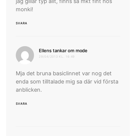
jag gillar typ allt, finns så mkt fint hos
monki!
SVARA
skriver:
Ellens tankar om mode
29/04/2013 KL. 16:49
Mja det bruna basiclinnet var nog det
enda som tilltalade mig sa där vid första
anblicken.
SVARA