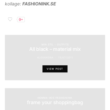
kollage:
FASHIONINK.SE
0+
MIN STIL - OUTFITS
All black – material mix
ALEXANDRA
15/07/2011
VIEW POST
HEMMA HOS FASHIONINK
frame your shoppingbag