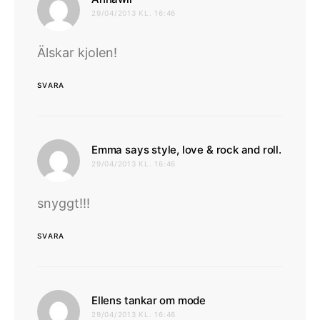
29/04/2013 KL. 16:46
Älskar kjolen!
SVARA
skrive
Emma says style, love & rock and roll.
29/04/2013 KL. 16:46
snyggt!!!
SVARA
skriver:
Ellens tankar om mode
29/04/2013 KL. 16:46