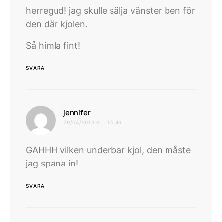
herregud! jag skulle sälja vänster ben för
den där kjolen.
Så himla fint!
SVARA
skriver:
jennifer
29/04/2013 KL. 16:46
GAHHH vilken underbar kjol, den måste
jag spana in!
SVARA