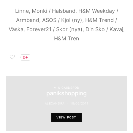
Linne, Monki / Halsband, H&M Weekday /
Armband, ASOS / Kjol (ny), H&M Trend /
Väska, Forever21 / Skor (nya), Din Sko / Kavaj,
H&M Tren
0+
MIN GARDEROB
panikshopping
ALEXANDRA
18/06/2011
VIEW POST