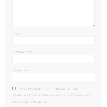
NAMN
E-POSTADRESS
WEBBPLATS
SPARA MITT NAMN, MIN E-POSTADRESS OCH
WEBBPLATS I DENNA WEBBLÄSARE TILL NÄSTA GÅNG JAG
SKRIVER EN KOMMENTAR.