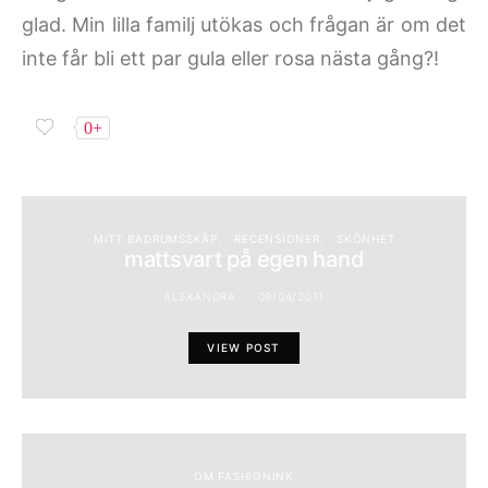
glad. Min lilla familj utökas och frågan är om det
inte får bli ett par gula eller rosa nästa gång?!
0+
MITT BADRUMSSKÅP
RECENSIONER
SKÖNHET
mattsvart på egen hand
ALEXANDRA
09/04/2011
VIEW POST
OM FASHIONINK