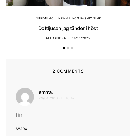
INREDNING
HEMMA HOS FASHIONINK
Doftljusen jag tänder i höst
ALEXANDRA
14/11/2022
2 COMMENTS
skriver:
emma.
29/04/2013 KL. 16:42
fin
SVARA