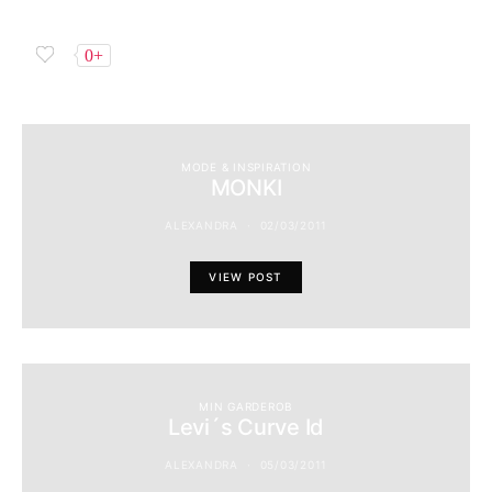
0+
MODE & INSPIRATION
MONKI
ALEXANDRA
02/03/2011
VIEW POST
MIN GARDEROB
Levi´s Curve Id
ALEXANDRA
05/03/2011