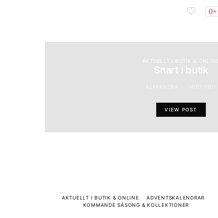
0+
AKTUELLT I BUTIK & ONLIN
Snart i butik
ALEXANDRA
14/01/2011
VIEW POST
AKTUELLT I BUTIK & ONLINE
ADVENTSKALENDRAR
KOMMANDE SÄSONG & KOLLEKTIONER