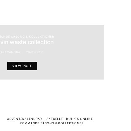
ANDE SÄSONG & KOLLEKTIONER
vin waste collection
ALEXANDRA
26/01/2011
VIEW POST
ADVENTSKALENDRAR
AKTUELLT I BUTIK & ONLINE
KOMMANDE SÄSONG & KOLLEKTIONER