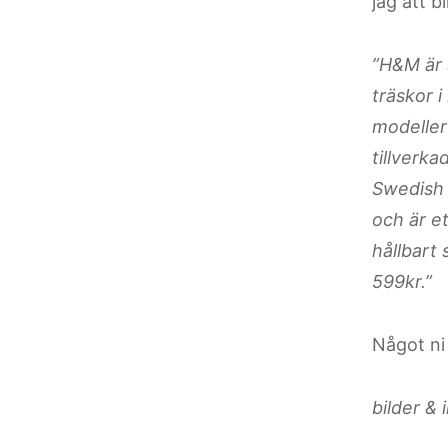
jag att bl
”H&M är 
träskor i
modeller 
tillverk
Swedish 
och är e
hållbart 
599kr.”
Något ni
bilder &