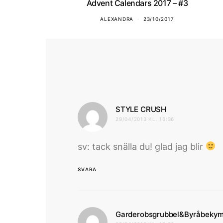
Advent Calendars 2017 – #3
ALEXANDRA
23/10/2017
skriver:
STYLE CRUSH
29/04/2013 KL. 16:36
sv: tack snälla du! glad jag blir
SVARA
Garderobsgrubbel&Byråbeky