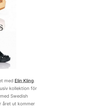
tet med
Elin Kling
.
siv kollektion för
 med Swedish
r året ut kommer