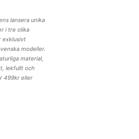
ens lansera unika
 i tre olika
 exklusivt
 svenska modeller.
urliga material,
 lekfullt och
r 499kr eller