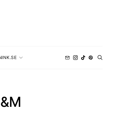
NINK.SE
H&M