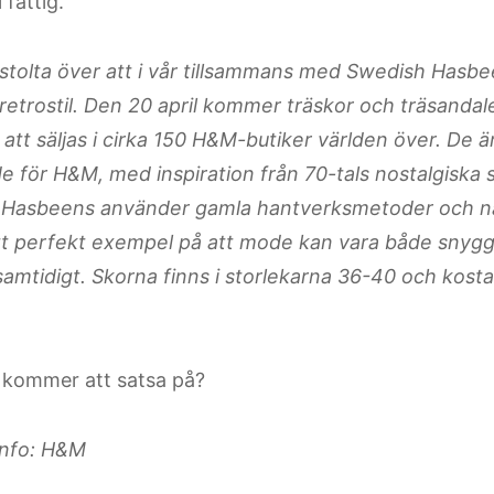
i fattig.
stolta över att i vår tillsammans med Swedish Hasbe
 retrostil. Den 20 april kommer träskor och träsandaler
att säljas i cirka 150 H&M-butiker världen över. De är
ade för H&M, med inspiration från 70-tals nostalgiska
Hasbeens använder gamla hantverksmetoder och nat
tt perfekt exempel på att mode kan vara både snyggt,
samtidigt. Skorna finns i storlekarna 36-40 och kosta
 kommer att satsa på?
 info: H&M