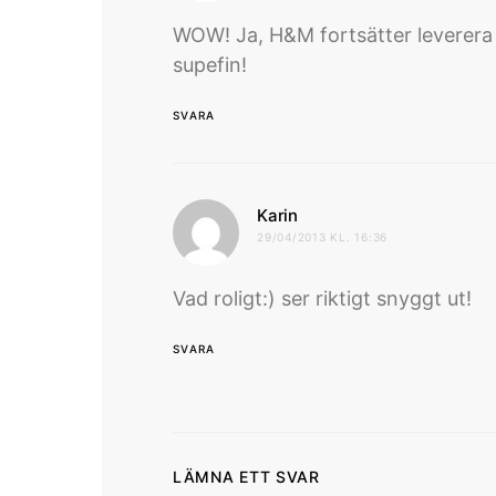
WOW! Ja, H&M fortsätter leverera so
supefin!
SVARA
skriver:
Karin
29/04/2013 KL. 16:36
Vad roligt:) ser riktigt snyggt ut!
SVARA
LÄMNA ETT SVAR