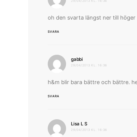
29/04/2013 KL. 16:36
oh den svarta längst ner till höger
SVARA
skriver:
gabbi
29/04/2013 KL. 16:36
h&m blir bara bättre och bättre. hel
SVARA
skriver:
Lisa L S
29/04/2013 KL. 16:36