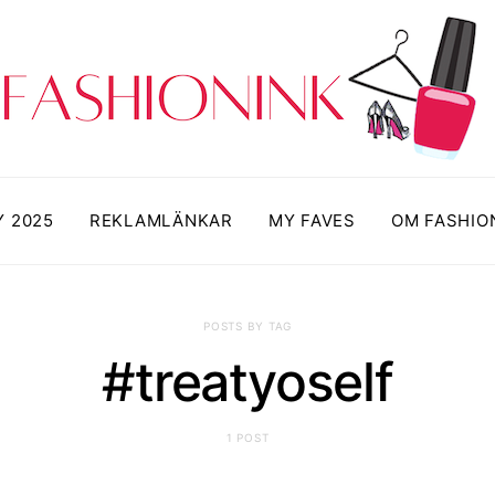
Y 2025
REKLAMLÄNKAR
MY FAVES
OM FASHIO
POSTS BY TAG
#treatyoself
1 POST