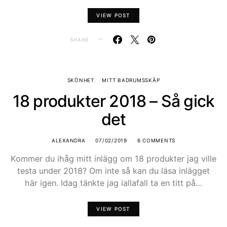
VIEW POST
SHARE
SKÖNHET
MITT BADRUMSSKÅP
18 produkter 2018 – Så gick
det
ALEXANDRA
07/02/2019
6 COMMENTS
Kommer du ihåg mitt inlägg om 18 produkter jag ville
testa under 2018? Om inte så kan du läsa inlägget
här igen. Idag tänkte jag iallafall ta en titt på…
VIEW POST