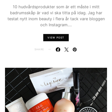
10 hudvårdsprodukter som är ett måste i mitt
badrumsskåp är vad vi ska titta på idag. Jag har
testat nytt inom beauty i flera år tack vare bloggen
och Instagram.…
VIEW POST
SHARE