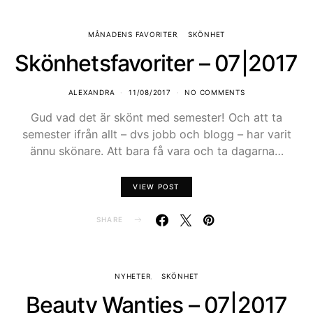
MÅNADENS FAVORITER
SKÖNHET
Skönhetsfavoriter – 07|2017
ALEXANDRA
11/08/2017
NO COMMENTS
Gud vad det är skönt med semester! Och att ta
semester ifrån allt – dvs jobb och blogg – har varit
ännu skönare. Att bara få vara och ta dagarna…
VIEW POST
SHARE
NYHETER
SKÖNHET
Beauty Wanties – 07|2017