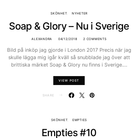
SKÖNHET
NYHETER
Soap & Glory – Nu i Sverige
ALEXANDRA
04/12/2018
2 COMMENTS
Bild på inköp jag gjorde i London 2017 Precis när jag
skulle lägga mig igår kväll så snubblade jag över att
brittiska märket Soap & Glory nu finns i Sverige.…
VIEW POST
SHARE
SKÖNHET
EMPTIES
Empties #10