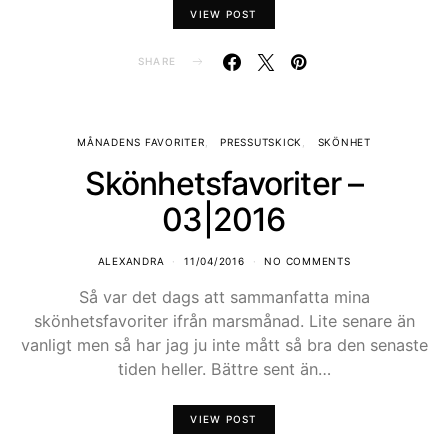
VIEW POST
SHARE
MÅNADENS FAVORITER
PRESSUTSKICK
SKÖNHET
Skönhetsfavoriter –
03|2016
ALEXANDRA
11/04/2016
NO COMMENTS
Så var det dags att sammanfatta mina
skönhetsfavoriter ifrån marsmånad. Lite senare än
vanligt men så har jag ju inte mått så bra den senaste
tiden heller. Bättre sent än…
VIEW POST