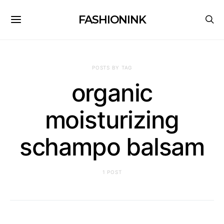
FASHIONINK
POSTS BY TAG
organic
moisturizing
schampo balsam
1 POST