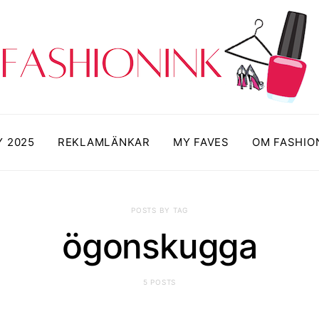
Y 2025
REKLAMLÄNKAR
MY FAVES
OM FASHIO
POSTS BY TAG
ögonskugga
5 POSTS