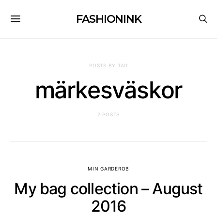
FASHIONINK
POSTS BY TAG
märkesväskor
2 POSTS
MIN GARDEROB
My bag collection – August
2016