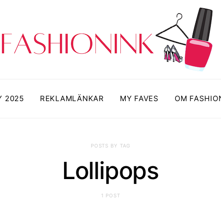
Y 2025
REKLAMLÄNKAR
MY FAVES
OM FASHIO
POSTS BY TAG
Lollipops
1 POST