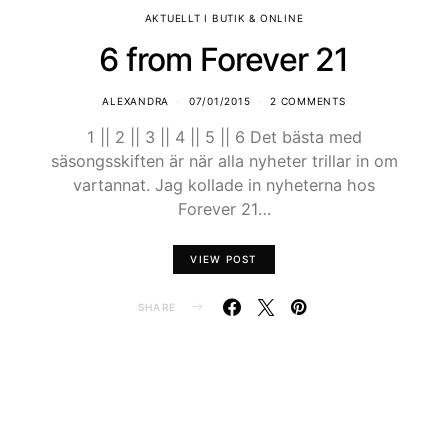
AKTUELLT I BUTIK & ONLINE
6 from Forever 21
ALEXANDRA
07/01/2015
2 COMMENTS
1 || 2 || 3 || 4 || 5 || 6 Det bästa med
säsongsskiften är när alla nyheter trillar in om
vartannat. Jag kollade in nyheterna hos
Forever 21…
VIEW POST
SHARE