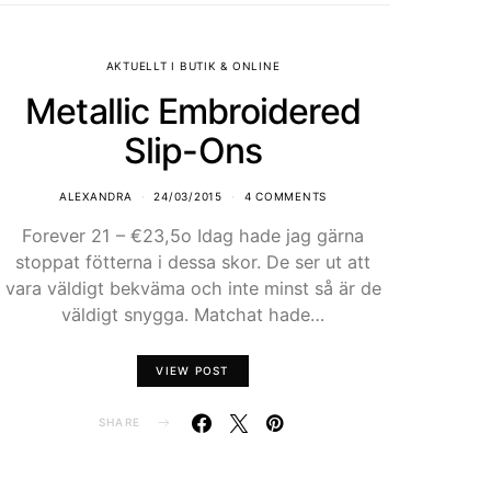
AKTUELLT I BUTIK & ONLINE
Metallic Embroidered
Slip-Ons
ALEXANDRA
24/03/2015
4 COMMENTS
Forever 21 – €23,5o Idag hade jag gärna
stoppat fötterna i dessa skor. De ser ut att
vara väldigt bekväma och inte minst så är de
väldigt snygga. Matchat hade…
VIEW POST
SHARE