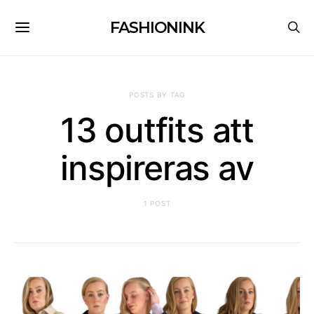
FASHIONINK
POSTS BY TAG
13 outfits att
inspireras av
1 POST