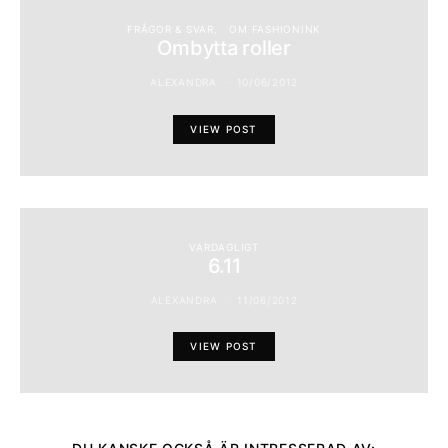
FRÅGOR & SVAR
OM FASHIONINK
Ombytta roller
ALEXANDRA
10/06/2012
VIEW POST
VARDAGLIGT
6.11
ALEXANDRA
11/06/2012
VIEW POST