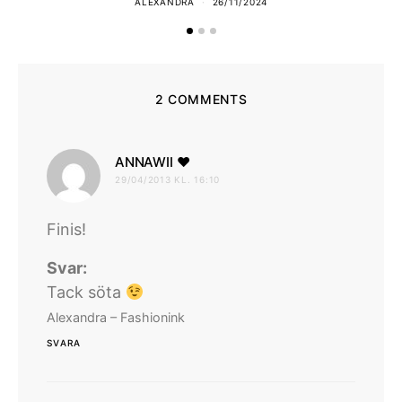
ALEXANDRA
26/11/2024
2 COMMENTS
skriver:
ANNAWII ♥
29/04/2013 KL. 16:10
Finis!
Svar:
Tack söta
Alexandra – Fashionink
SVARA