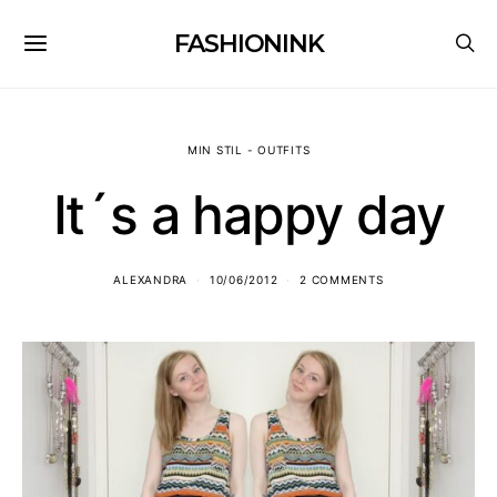
FASHIONINK
MIN STIL - OUTFITS
It´s a happy day
ALEXANDRA
10/06/2012
2 COMMENTS